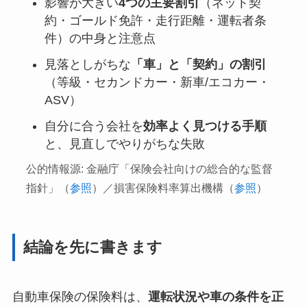
影響が大きい
4つの主要割引
（ネット契
約・ゴールド免許・走行距離・運転者条
件）の中身と注意点
見落としがちな
「車」と「契約」の割引
（等級・セカンドカー・新車/エコカー・
ASV）
自分に合う会社を
効率よく見つける手順
と、見直しでやりがちな失敗
公的情報源: 金融庁「保険会社向けの総合的な監督
指針」（
参照
）／損害保険料率算出機構（
参照
）
結論を先に書きます
自動車保険の保険料は、
運転状況や車の条件を正