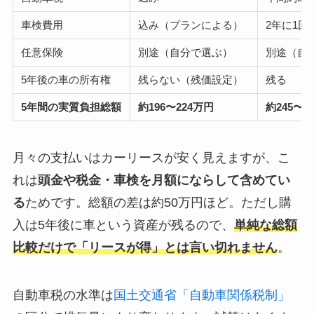
車検費用
込み（プランによる）
2年に1回 
任意保険
別途（自分で選ぶ）
別途（自
5年後の車の所有権
残らない（残価設定）
残る
5年間の実質負担総額
約196〜224万円
約245〜2
月々の支払いはカーリースが安く見えますが、こ
れは
頭金や税金・車検を月額にならして含めてい
る
ためです。総額の差は約50万円ほど。ただし購
入は5年後に車という資産が残るので、
単純な総額
比較だけで「リースが得」とは言い切れません
。
自動車税の水準は
国土交通省「自動車関係税制」