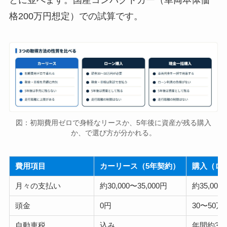
格200万円想定）での試算です。
図：初期費用ゼロで身軽なリースか、5年後に資産が残る購入
か、で選び方が分かれる。
費用項目
カーリース（5年契約）
購入（ロ
月々の支払い
約30,000〜35,000円
約35,000
頭金
0円
30〜50万
自動車税
込み
年間約30