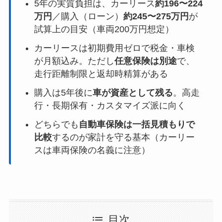
5年の実質負担は、カーリース
約196〜224
万円
／購入（ローン）
約245〜275万円
が
試算上の目安（車両200万円想定）
カーリースは初期費用ゼロで税金・車検
が月額込み。ただし
任意保険は別途
で、
走行距離制限と返却時精算がある
購入は5年後に
車が資産として残る
。高走
行・長期保有・カスタマイズ派に向く
どちらでも
自動車保険は一括見積もりで
比較
するのが家計を守る基本（カーリー
スは車両保険の名義に注意）
目次