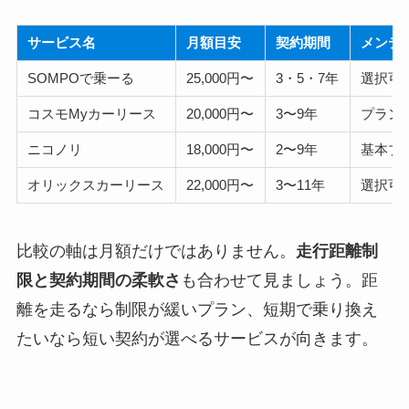
サービス名
月額目安
契約期間
メンテ
SOMPOで乗ーる
25,000円〜
3・5・7年
選択可
コスモMyカーリース
20,000円〜
3〜9年
プラン
ニコノリ
18,000円〜
2〜9年
基本プ
オリックスカーリース
22,000円〜
3〜11年
選択可
比較の軸は月額だけではありません。
走行距離制
限と契約期間の柔軟さ
も合わせて見ましょう。距
離を走るなら制限が緩いプラン、短期で乗り換え
たいなら短い契約が選べるサービスが向きます。