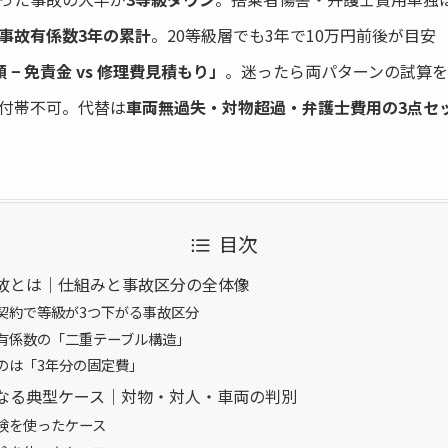
事故有係数3年の累計
。20等級層でも3年で10万円前後が目安
 − 免責金 vs 修理費見積もり」
。迷ったら両パターンの試算
付帯不可。代替は
車両無過失・対物超過・弁護士費用の3点セ
目次
故とは｜仕組みと事故区分の全体像
契約で等級が3つ下がる事故区分
有係数の「二重テーブル構造」
のは「3年分の固定費」
なる典型ケース｜対物・対人・車両の判別
険を使ったケース