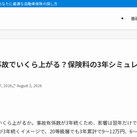
あなたに最適な自動車保険の探し方
基
事故でいくら上がる？保険料の3年シミュ
7, 2026
August 2, 2026
いくら上がるか。事故有係数が3年続くため、影響は翌年だけで
倍が3年続くイメージで、20等級層でも3年累計で9〜12万円、6