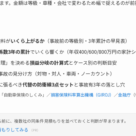
ます。金額は等級・車種・会社で変わるため幅で捉えるのが前
険料が
いくら上がるか
（事故前の等級別・3年累計の早見表）
係数3年の累計
でいくら響くか（年収400/600/800万円の家
費修理」を決める
損益分岐の計算式
とケース別の判断目安
事故の見分け方（対物・対人・車両・ノーカウント）
に張るべき
代替の防衛線3点セット
と事故有3年の落とし穴
「自動車保険のしくみ」／
損害保険料率算出機構（GIROJ）
／
金融庁
（
る前に、複数社の同条件見積もりを並べておくと判断が早まります。
積もりしてみる
（PR）