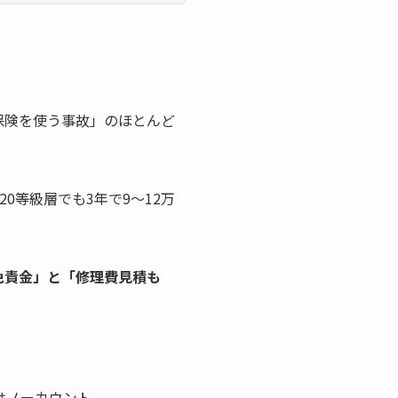
保険を使う事故」のほとんど
20等級層でも3年で9〜12万
の免責金」と「修理費見積も
。
はノーカウント