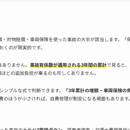
償・対物賠償・車両保険を使った事故の大半が該当します。「
おくのが現実的です。
はありません。
事故有係数が適用される3年間の累計
で見ると、
万円ほどの追加負担が乗るのも珍しくありません。
シンプルな式で判断できます。
「3年累計の増額 − 車両保険
費のほうが小さければ、自費修理が割安になる場面もあります
った事故の大半が
3等級ダウン
。搭乗者傷害・弁護士費用単独