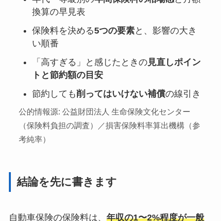
換算の早見表
保険料を決める
5つの要素
と、影響の大き
い順番
「高すぎる」と感じたときの
見直しポイン
トと節約額の目安
節約しても
削ってはいけない補償
の線引き
公的情報源: 公益財団法人 生命保険文化センター
（保険料負担の調査）／損害保険料率算出機構（参
考純率）
結論を先に書きます
自動車保険の保険料は、
年収の1〜2%程度が一般