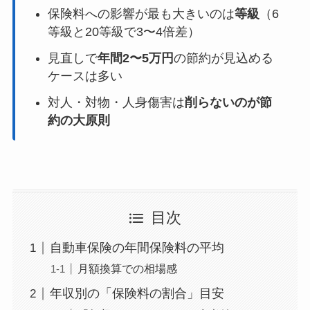
保険料への影響が最も大きいのは
等級
（6
等級と20等級で3〜4倍差）
見直しで
年間2〜5万円
の節約が見込める
ケースは多い
対人・対物・人身傷害は
削らないのが節
約の大原則
目次
自動車保険の年間保険料の平均
月額換算での相場感
年収別の「保険料の割合」目安