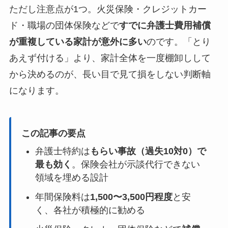
ただし注意点が1つ。火災保険・クレジットカー
ド・職場の団体保険などで
すでに弁護士費用補償
が重複している家計が意外に多い
のです。「とり
あえず付ける」より、家計全体を一度棚卸しして
から決めるのが、長い目で見て損をしない判断軸
になります。
この記事の要点
弁護士特約は
もらい事故（過失10対0）で
最も効く
。保険会社が示談代行できない
領域を埋める設計
年間保険料は
1,500〜3,500円程度
と安
く、各社が積極的に勧める