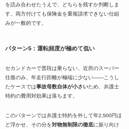
を読み合わせたうえで、どちらを残すか判断しま
す。両方付けても保険金を重複請求できない仕組
みが一般的です。
パターン5：運転頻度が極めて低い
セカンドカーで普段は乗らない、近所のスーパー
往復のみ、年走行距離が極端に少ない——こうし
たケースでは
事故母数自体が小さい
ため、弁護士
特約の費用対効果は落ちます。
このパターンでは弁護士特約を外して年2,500円ほ
ど浮かせ、その分を
対物無制限の徹底
に振り向け