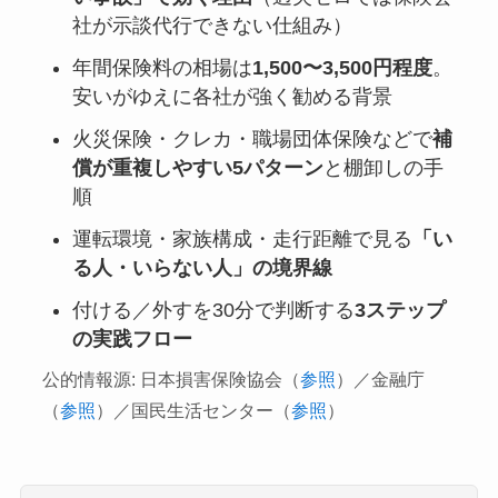
社が示談代行できない仕組み）
年間保険料の相場は
1,500〜3,500円程度
。
安いがゆえに各社が強く勧める背景
火災保険・クレカ・職場団体保険などで
補
償が重複しやすい5パターン
と棚卸しの手
順
運転環境・家族構成・走行距離で見る
「い
る人・いらない人」の境界線
付ける／外すを30分で判断する
3ステップ
の実践フロー
公的情報源: 日本損害保険協会（
参照
）／金融庁
（
参照
）／国民生活センター（
参照
）