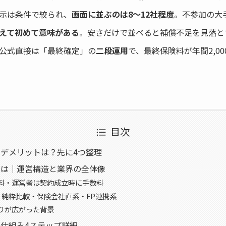
示は条件で絞られ、
画面に並ぶのは8〜12社程度
。不参加の大
えて初めて意味がある
。安さだけで並べると補償不足を見落と
公式直接は「最終確定」の
二段運用
で、最終保険料が年間2,00
目次
デメリットは？先に4つ整理
とは｜運営構造と業界の全体像
料・運営者は契約成立時に手数料
｜純粋比較・保険会社直系・FP連携系
りが広がった背景
仕組み4ステップ詳細