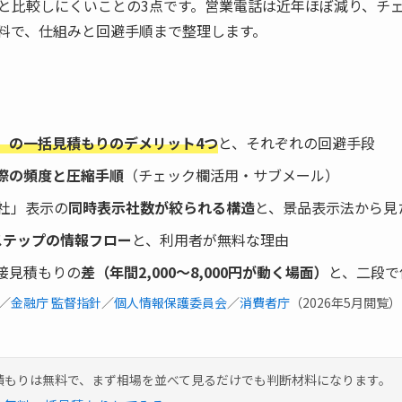
と比較しにくいことの3点です。営業電話は近年ほぼ減り、チ
料で、仕組みと回避手順まで整理します。
）の一括見積もりのデメリット4つ
と、それぞれの回避手段
際の頻度と圧縮手順
（チェック欄活用・サブメール）
◯社」表示の
同時表示社数が絞られる構造
と、景品表示法から見
ステップの情報フロー
と、利用者が無料な理由
接見積もりの
差（年間2,000〜8,000円が動く場面）
と、二段で
／
金融庁 監督指針
／
個人情報保護委員会
／
消費者庁
（2026年5月閲覧）
積もりは無料で、まず相場を並べて見るだけでも判断材料になります。