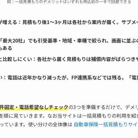
図：一括見積もりのデメリットはいずれも申込前の一手で回避できる
が増える
：見積もり後1〜3ヶ月は各社から案内が届く。サブメ
「最大20社」でも引受基準・地域・車種で絞られ、画面に並ぶの
もある
と比較しにくい
：各社から届く見積もりは補償内容がばらつき
い
：電話は近年かなり減ったが、FP連携系などでは残る。「電
件固定・電話希望なしチェック
の3つを準備するだけで、デメ
を順に見ていきます。なお当サイトは一括見積もりの利用を紹
っています。使い分けの全体像は
自動車保険一括見積もりサイ