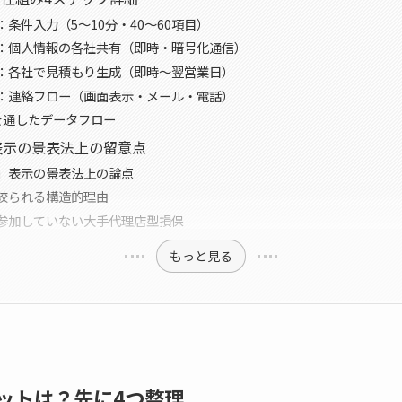
条件入力（5〜10分・40〜60項目）
：個人情報の各社共有（即時・暗号化通信）
：各社で見積もり生成（即時〜翌営業日）
：連絡フロー（画面表示・メール・電話）
を通したデータフロー
表示の景表法上の留意点
」表示の景表法上の論点
絞られる構造的理由
参加していない大手代理店型損保
もっと見る
ットは？先に4つ整理