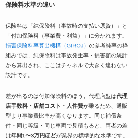
保険料水準の違い
保険料は「純保険料（事故時の支払い原資）」と
「付加保険料（事業費・利益）」に分かれます。
損害保険料率算出機構（GIROJ）
の参考純率の枠
組みでは、純保険料は事故発生率・損害額の統計
から算出され、ここはチャネルで大きく違わない
設計です。
差が出るのは付加保険料のほう。代理店型は
代理
店手数料・店舗コスト・人件費
が乗るため、通販
型より事業費比率が高くなります。同じ補償条
件・同じ等級・同じ車両で見積もると、両者の差
は
年間1〜3万円ほど
が業界の標準的な水準です。