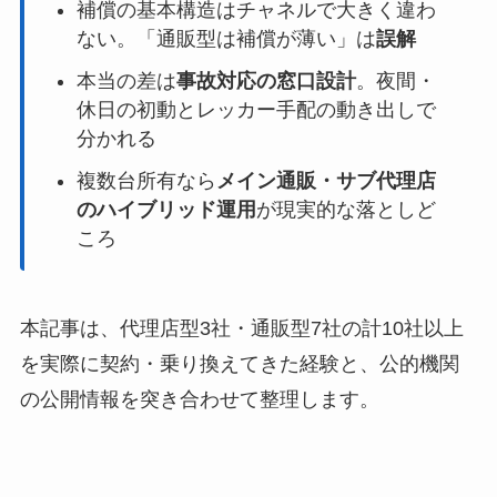
補償の基本構造はチャネルで大きく違わ
ない。「通販型は補償が薄い」は
誤解
本当の差は
事故対応の窓口設計
。夜間・
休日の初動とレッカー手配の動き出しで
分かれる
複数台所有なら
メイン通販・サブ代理店
のハイブリッド運用
が現実的な落としど
ころ
本記事は、代理店型3社・通販型7社の計10社以上
を実際に契約・乗り換えてきた経験と、公的機関
の公開情報を突き合わせて整理します。