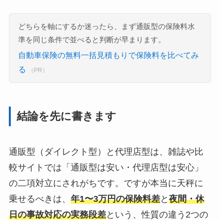
どちらを軸にするか迷ったら、まず通販型の保険料水
準を同じ条件で並べると判断が早まります。
自動車保険の無料一括見積もりで保険料を比べてみ
る
（PR）
結論を先に書きます
通販型（ダイレクト型）と代理店型は、雑誌や比
較サイトでは「通販型は安い・代理店型は安心」
の二項対立にされがちです。ですが本当に天秤に
乗せるべきは、
年1〜3万円の保険料差
と
夜間・休
日の事故対応の実務段差
という、性質の違う2つの