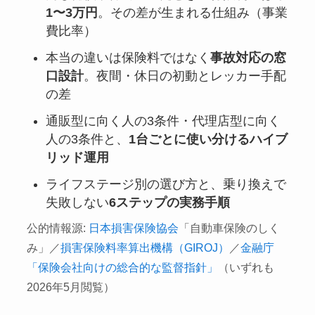
1〜3万円
。その差が生まれる仕組み（事業
費比率）
本当の違いは保険料ではなく
事故対応の窓
口設計
。夜間・休日の初動とレッカー手配
の差
通販型に向く人の3条件・代理店型に向く
人の3条件と、
1台ごとに使い分けるハイブ
リッド運用
ライフステージ別の選び方と、乗り換えで
失敗しない
6ステップの実務手順
公的情報源:
日本損害保険協会
「自動車保険のしく
み」／
損害保険料率算出機構（GIROJ）
／
金融庁
「保険会社向けの総合的な監督指針」
（いずれも
2026年5月閲覧）