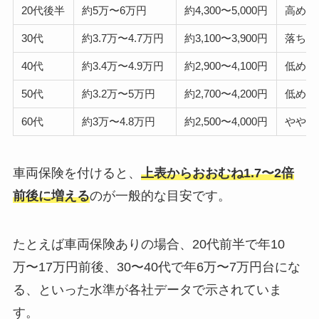
20代後半
約5万〜6万円
約4,300〜5,000円
高め
30代
約3.7万〜4.7万円
約3,100〜3,900円
落ち着
40代
約3.4万〜4.9万円
約2,900〜4,100円
低め安
50代
約3.2万〜5万円
約2,700〜4,200円
低め安
60代
約3万〜4.8万円
約2,500〜4,000円
やや上
車両保険を付けると、
上表からおおむね1.7〜2倍
前後に増える
のが一般的な目安です。
たとえば車両保険ありの場合、20代前半で年10
万〜17万円前後、30〜40代で年6万〜7万円台にな
る、といった水準が各社データで示されていま
す。