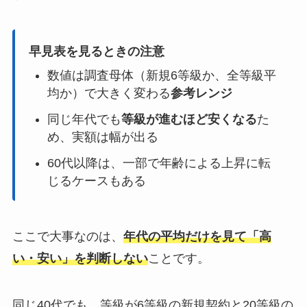
早見表を見るときの注意
数値は調査母体（新規6等級か、全等級平
均か）で大きく変わる
参考レンジ
同じ年代でも
等級が進むほど安くなる
た
め、実額は幅が出る
60代以降は、一部で年齢による上昇に転
じるケースもある
ここで大事なのは、
年代の平均だけを見て「高
い・安い」を判断しない
ことです。
同じ40代でも、等級が6等級の新規契約と20等級の