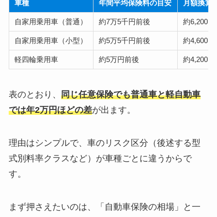
車種
年間平均保険料の目安
月額換算
自家用乗用車（普通）
約7万5千円前後
約6,200
自家用乗用車（小型）
約5万5千円前後
約4,600
軽四輪乗用車
約5万円前後
約4,200
表のとおり、
同じ任意保険でも普通車と軽自動車
では年2万円ほどの差
が出ます。
理由はシンプルで、車のリスク区分（後述する型
式別料率クラスなど）が車種ごとに違うからで
す。
まず押さえたいのは、「自動車保険の相場」と一