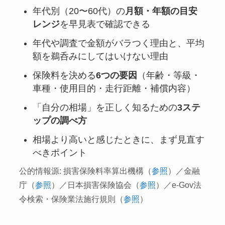
年代別（20〜60代）の
月額・年額の目安
レンジ
を早見表で確認できる
年代や調査で金額がバラつく理由と、平均
額を鵜呑みにしてはいけない理由
保険料を決める
6つの要因
（年齢・等級・
車種・使用目的・走行距離・補償内容）
「自分の相場」を正しく知るための
3ステ
ップの調べ方
相場より高いと感じたときに、まず見直す
べきポイント
公的情報源: 損害保険料率算出機構（
参照
）／金融
庁（
参照
）／日本損害保険協会（
参照
）／e-Gov法
令検索・保険業法施行規則（
参照
）