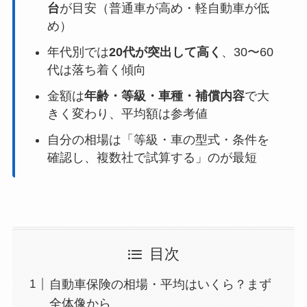
台
が目安（普通車が高め・軽自動車が低
め）
年代別では
20代が突出して高く
、30〜60
代は落ち着く傾向
金額は
年齢・等級・車種・補償内容
で大
きく変わり、平均額は参考値
自分の相場は「等級・車の型式・条件を
確認し、複数社で試算する」のが最短
目次
自動車保険の相場・平均はいくら？まず
全体像から