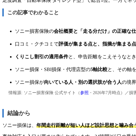
足度調査「自動車保険 ダイレクト型」で総合1位。一方でネ
この記事でわかること
ソニー損害保険の
会社概要と「走る分だけ」の正確な
口コミ・クチコミで
評価が集まる点と、指摘が集まる
くりこし割引の適用条件
と、申告距離をこえそうなと
ソニー損保・SBI損保・代理店型の
5軸比較
と、その軸
ソニー損保が
向いている人・別の選択肢が合う人
の境
情報源: ソニー損害保険 公式サイト（
参照
・2026年7月時点）／
結論から
ソニー損保は、
年間走行距離が短い人ほど設計思想と噛み合