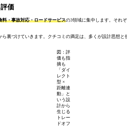
い評価
険料・事故対応・ロードサービス
の3領域に集中します。それ
から裏づけていきます。クチコミの満足は、多くが設計思想と
図：評
価も指
摘も
「ダイ
レクト
型 ×
距離連
動」と
いう設
計から
生じる
トレー
ドオフ