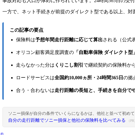
事故対応も入口が厚めに作られています。24時間365日の
一方で、ネット手続きが前提のダイレクト型である以上、対
この記事の要点
保険料は
予想年間走行距離に応じて算出
される（公式
オリコン顧客満足度調査の
「自動車保険 ダイレクト型」で
走らなかった分は
くりこし割引
で継続契約の保険料か
ロードサービスは
全国約10,000ヵ所・24時間365日
の拠
合う・合わないは
走行距離の長短と、手続きを自分で
ソニー損保が自分の条件でいくらになるかは、他社と並べて初めて
自分の走行距離でソニー損保と他社の保険料を比べてみる
（PR