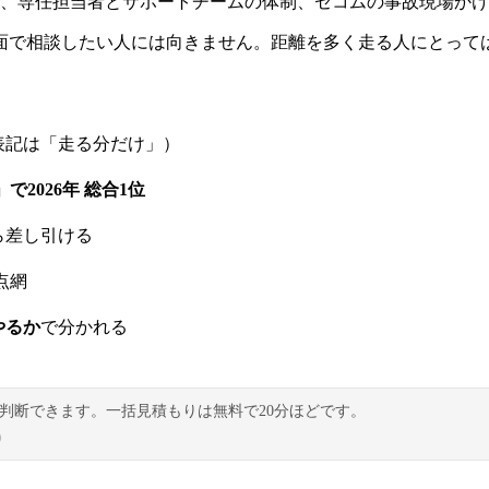
受付、専任担当者とサポートチームの体制、セコムの事故現場か
面で相談したい人には向きません。距離を多く走る人にとって
表記は「走る分だけ」）
2026年 総合1位
ら差し引ける
点網
やるか
で分かれる
判断できます。一括見積もりは無料で20分ほどです。
）