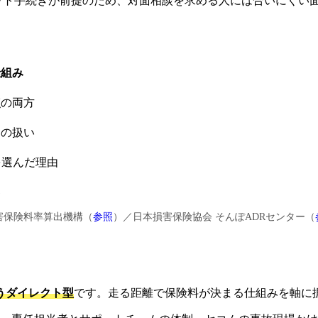
ット手続きが前提のため、対面相談を求める人には合いにくい
仕組み
点
の両方
きの扱い
を選んだ理由
界
損害保険料率算出機構（
参照
）／日本損害保険協会 そんぽADRセンター（
うダイレクト型
です。走る距離で保険料が決まる仕組みを軸に