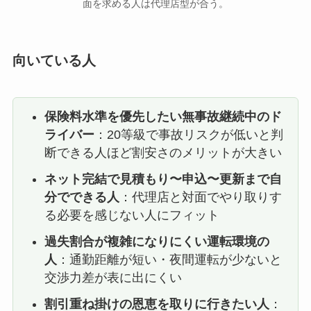
面を求める人は代理店型が合う。
向いている人
保険料水準を優先したい無事故継続中のド
ライバー
：20等級で事故リスクが低いと判
断できる人ほど割安さのメリットが大きい
ネット完結で見積もり〜申込〜更新まで自
分でできる人
：代理店と対面でやり取りす
る必要を感じない人にフィット
過失割合が複雑になりにくい運転環境の
人
：通勤距離が短い・夜間運転が少ないと
交渉力差が表に出にくい
割引重ね掛けの恩恵を取りに行きたい人
：