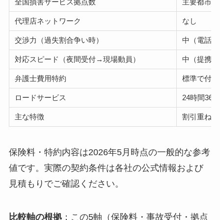
全国損害サービス拠点数
主要都市に
代理店ネットワーク
なし
交渉力（過失割合争い時）
中（電話交
対応スピード（夜間受付→現場動員）
中（提携業
弁護士費用特約
標準で付帯
ロードサービス
24時間36
主な特徴
割引重ね掛
保険料・特約内容は2026年5月時点の一般的な参考
値です。実際の契約条件は各社の公式情報および
見積もりでご確認ください。
比較軸の根拠
：この5軸（保険料・事故受付・拠点