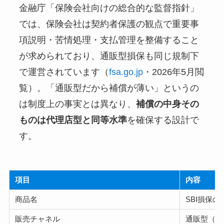
金融庁「保険会社向けの総合的な監督指針」
では、保険会社は契約者保護の観点で重要事
項説明・苦情処理・支払管理を整備すること
が求められており、通販型損保も同じ規制下
で運営されています（
fsa.go.jp
・2026年5月閲
覧）。「通販型だから補償が薄い」というの
は制度上の事実とは異なり、
補償の中身その
ものは代理店型と同等水準
を確保する設計で
す。
項目
内容
商品名
SBI損保
販売チャネル
通販型（ダ