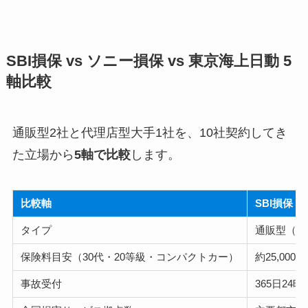
SBI損保 vs ソニー損保 vs 東京海上日動 5
軸比較
通販型2社と代理店型大手1社を、10社契約してき
た立場から
5軸で比較
します。
比較軸
SBI損保
タイプ
通販型（ダ
保険料目安（30代・20等級・コンパクトカー）
約25,000〜
事故受付
365日24時