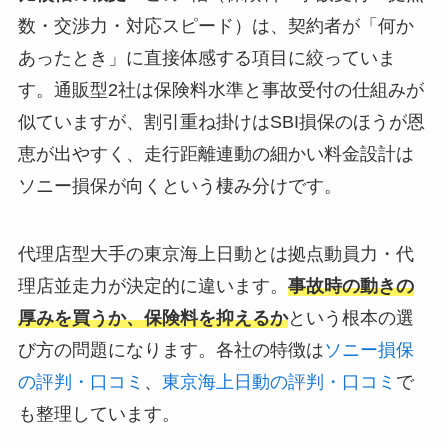
数・交渉力・対応スピード）は、契約者が「何か
あったとき」に直接体感する項目に絞っていま
す。通販型2社は保険料水準と事故受付の仕組みが
似ていますが、割引重ね掛けはSBI損保のほうが恩
恵が出やすく、走行距離連動の細かい料金設計は
ソニー損保が向くという棲み分けです。
代理店型大手の東京海上日動とは拠点動員力・代
理店並走力が決定的に違います。
事故時の動きの
厚みを買うか、保険料を抑えるか
という根本の選
び方の問題になります。各社の特徴は
ソニー損保
の評判・口コミ
、
東京海上日動の評判・口コミ
で
も整理しています。