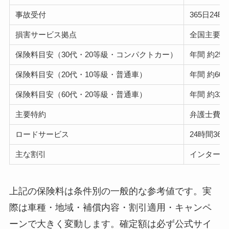
事故受付
365日24時
損害サービス拠点
全国主要都
保険料目安（30代・20等級・コンパクトカー）
年間 約25,
保険料目安（20代・10等級・普通車）
年間 約60,
保険料目安（60代・20等級・普通車）
年間 約32,
主要特約
弁護士費用
ロードサービス
24時間3
主な割引
インターネ
上記の保険料は条件別の一般的な参考値です。実
際は車種・地域・補償内容・割引適用・キャンペ
ーンで大きく変動します。確定額は必ず公式サイ