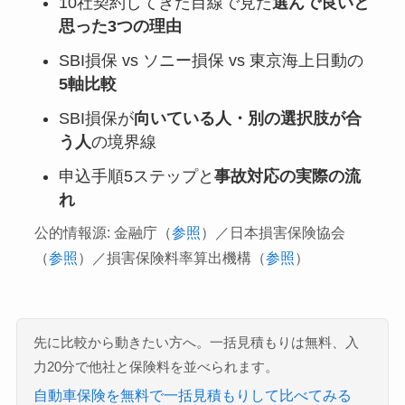
10社契約してきた目線で見た
選んで良いと
思った3つの理由
SBI損保 vs ソニー損保 vs 東京海上日動の
5軸比較
SBI損保が
向いている人・別の選択肢が合
う人
の境界線
申込手順5ステップと
事故対応の実際の流
れ
公的情報源: 金融庁（
参照
）／日本損害保険協会
（
参照
）／損害保険料率算出機構（
参照
）
先に比較から動きたい方へ。一括見積もりは無料、入
力20分で他社と保険料を並べられます。
自動車保険を無料で一括見積もりして比べてみる