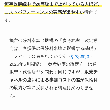
無事故継続中で20等級まで上がっている人ほど、
コストパフォーマンスの実感が出やすい
構造で
す。
損害保険料率算出機構の「参考純率」改定動
向は、各損保の保険料水準に影響する基礎デ
ータとして公表されています（
giroj.or.jp
・
2026年5月閲覧）。参考純率の改定方向は通
販型・代理店型を問わず同じですが、
販売チ
ャネルの違いによる事務コストの差
が保険料
の最終水準に反映される構造は変わりませ
ん。