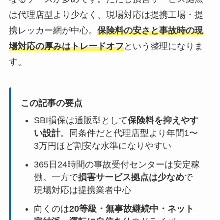
は代理店型より少なく、現場対応は提携工場・提
携レッカー網が中心。
保険料の安さと事故時の現
場対応の厚みはトレードオフ
という整理になりま
す。
この記事の要点
SBI損保は通販型として
保険料を抑えやす
い設計
。同条件だと代理店型より年間1〜
3万円ほど割安な水準になりやすい
365日24時間の事故受付センターは安定稼
働。一方で
損害サービス拠点は少なめ
で
現場対応は提携業者中心
向くのは
20等級・無事故継続中・ネット