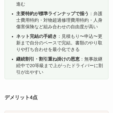
進む
主要特約が標準ラインナップで揃う
：弁護
士費用特約・対物超過修理費用特約・人身
傷害保険など組み合わせの自由度が高い
ネット完結の手続き
：見積もり〜申込〜更
新まで自分のペースで完結。書類のやり取
りや打ち合わせを最小化できる
継続割引・割引重ね掛けの恩恵
：無事故継
続中で20等級まで上がったドライバーに割
引が出やすい
デメリット4点