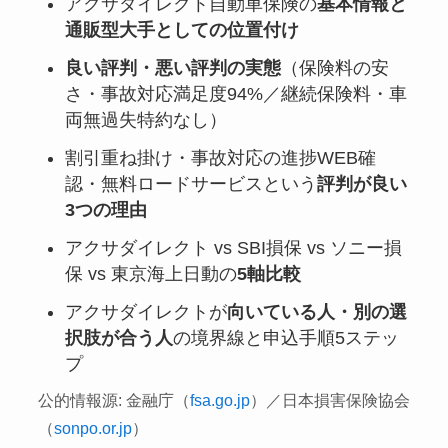
アクサダイレクト自動車保険の
基本情報と
通販型大手としての位置付け
良い評判・悪い評判の実態
（保険料の安
さ・事故対応満足度94%／継続保険料・車
両無過失特約なし）
割引重ね掛け・事故対応の進捗WEB確
認・無料ロードサービスという
評判が良い
3つの理由
アクサダイレクト vs SBI損保 vs ソニー損
保 vs 東京海上日動の
5軸比較
アクサダイレクトが
向いている人・別の選
択肢が合う人
の境界線と申込手順5ステッ
プ
公的情報源: 金融庁（
fsa.go.jp
）／日本損害保険協会
（
sonpo.or.jp
）