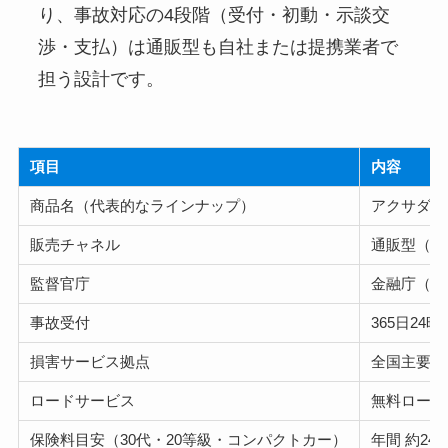
り、事故対応の4段階（受付・初動・示談交
渉・支払）は通販型も自社または提携業者で
担う設計です。
項目
内容
商品名（代表的なラインナップ）
アクサダイ
販売チャネル
通販型（ダ
監督官庁
金融庁（日
事故受付
365日2
損害サービス拠点
全国主要都
ロードサービス
無料ロード
保険料目安（30代・20等級・コンパクトカー）
年間 約24,