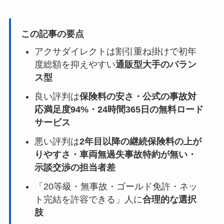
この記事の要点
アクサダイレクトは割引重ね掛けで初年
度総額を抑えやすい
通販型大手のバラン
ス型
良い評判は
保険料の安さ・公式の事故対
応満足度94%・24時間365日の無料ロード
サービス
悪い評判は
2年目以降の継続保険料の上が
りやすさ・車両無過失事故特約が無い・
示談交渉の担当者差
「20等級・無事故・ゴールド免許・ネッ
ト完結を許容できる」人に
合理的な選択
肢