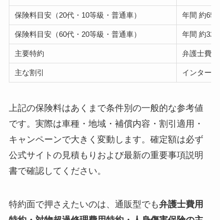
保険料目安（20代・10等級・普通車）
年間 約65,
保険料目安（60代・20等級・普通車）
年間 約32,
主要特約
弁護士費用
主な割引
インターネ
上記の保険料はあくまで条件別の一般的な参考値
です。実際は車種・地域・補償内容・割引適用・
キャンペーンで大きく変動します。確定額は必ず
公式サイトの見積もりおよび最新の重要事項説明
書で確認してください。
特約面で押さえたいのは、通販型でも
弁護士費用
特約・対物超過修理費用特約・人身傷害保険の主