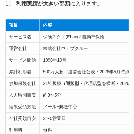
は、
利用実績が大きい部類
に入ります。
項目
内容
サービス名
保険スクエアbang! 自動車保険
運営会社
株式会社ウェブクルー
サービス開始
1998年10月
累計利用者
500万人超（運営会社公表・2026年5月時点
参加保険会社
21社規模（通販型・代理店型を横断・2026
入力時間目安
約3〜5分
結果受領方法
メール+郵送中心
全社受領目安
3〜5営業日
利用料
無料