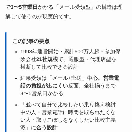
で
3〜5営業日
かかる「メール受領型」の構造は理
解して使うのが現実的です。
この記事の要点
1998年運営開始・累計500万人超・参加保
険会社
21社規模
で、通販型・代理店型を
横断して比較できる設計
結果受領は「メール+郵送」中心。
営業電
話の負担が出にくい
反面、全社揃うまで
3〜5営業日かかる
「並べて自分で比較したい乗り換え検討
中の人・営業電話に時間を取られたくな
い人・取りこぼしをなくしたい比較主義
派」に
合う設計