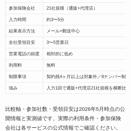
参加保険会社
21社規模（通販+代理店）
入力時間
約3〜5分
結果表示方法
メール+郵送中心
全社受領目安
3〜5営業日
営業電話の頻度
相対的に低め
利用料
無料
制限事項
契約残4ヶ月以上は対象外／8ナンバー制限
強み
入力1回で通販+代理店21社規模を横断比較
比較軸・参加社数・受領目安は2026年5月時点の公
開情報と実測値です。実際の利用条件・参加保険
会社は各サービスの公式情報でご確認ください。