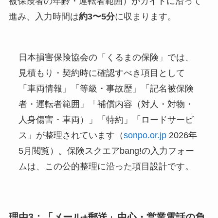
被保険者の年齢・運転者範囲）がガイドに沿って
進み、入力時間は
約3〜5分
に収まります。
日本損害保険協会の「くるまの保険」では、
見積もり・契約時に確認すべき項目として
「車両情報」「等級・事故歴」「記名被保険
者・運転者範囲」「補償内容（対人・対物・
人身傷害・車両）」「特約」「ロードサービ
ス」が整理されています（
sonpo.or.jp
2026年
5月閲覧）。保険スクエアbang!の入力フォー
ムは、この公的整理に沿った項目設計です。
理由3：「メール+郵送」中心・営業電話の負