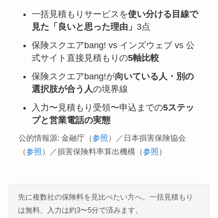
一括見積もりサービスを
使い分ける目線で
見た「良いと思った理由」
3点
保険スクエアbang! vs インズウェブ vs 公
式サイト直接見積もりの
5軸比較
保険スクエアbang!が
向いている人・別の
選択肢が合う人
の境界線
入力〜見積もり受領〜申込までの
5ステッ
プと営業電話の実態
公的情報源: 金融庁（
参照
）／日本損害保険協会
（
参照
）／損害保険料率算出機構（
参照
）
先に複数社の保険料を見比べたい方へ。一括見積もり
は無料、入力は約3〜5分で済みます。