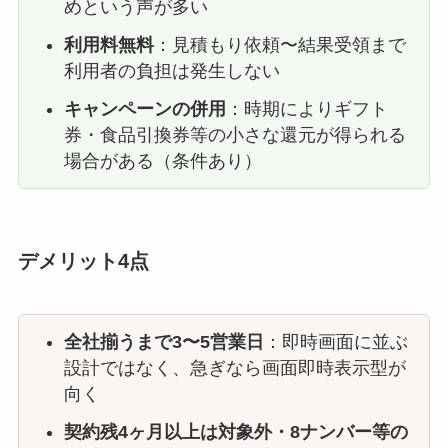
めという声が多い
利用料無料
：見積もり依頼〜結果受領まで
利用者の負担は発生しない
キャンペーンの併用
：時期によりギフト
券・食品引換券等の小さな還元が得られる
場合がある（条件あり）
デメリット4点
全社揃うまで3〜5営業日
：即時画面に並ぶ
設計ではなく、急ぎなら画面即時表示型が
向く
契約残4ヶ月以上は対象外・8ナンバー等の