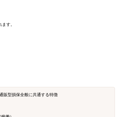
れます。
通販型損保全般に共通する特徴
で稼働）