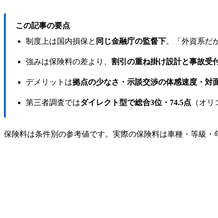
この記事の要点
制度上は国内損保と
同じ金融庁の監督下
。「外資系だ
強みは保険料の差より、
割引の重ね掛け設計と事故受付
デメリットは
拠点の少なさ・示談交渉の体感速度・対
第三者調査では
ダイレクト型で総合3位・74.5点
（オリコ
保険料は条件別の参考値です。実際の保険料は車種・等級・