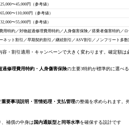
25,000〜45,000円（参考値）
65,000〜110,000円（参考値）
32,000〜55,000円（参考値）
費用特約／対物超過修理費用特約／人身傷害保険／搭乗者傷害特約／ロ
ーネット割引／早期契約割引／継続割引／ASV割引／ノンフリート多数
内容・割引適用・キャンペーンで大きく変わります。確定額は
超過修理費用特約・人身傷害保険
の主要3特約が標準的に選べ
で
重要事項説明・苦情処理・支払管理
の整備を求められます。
り、補償の中身は
国内通販型と同等水準
を確保する設計です