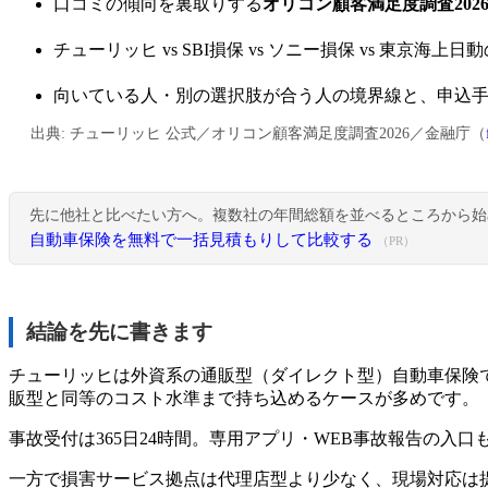
口コミの傾向を裏取りする
オリコン顧客満足度調査202
チューリッヒ vs SBI損保 vs ソニー損保 vs 東京海上日
向いている人・別の選択肢が合う人の境界線と、申込手
出典: チューリッヒ 公式／オリコン顧客満足度調査2026／金融庁（
先に他社と比べたい方へ。複数社の年間総額を並べるところから始
自動車保険を無料で一括見積もりして比較する
（PR）
結論を先に書きます
チューリッヒは外資系の通販型（ダイレクト型）自動車保険
販型と同等のコスト水準まで持ち込めるケースが多めです。
事故受付は365日24時間。専用アプリ・WEB事故報告の入
一方で損害サービス拠点は代理店型より少なく、現場対応は