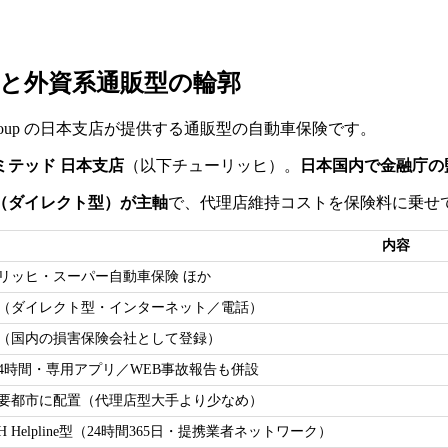
と外資系通販型の輪郭
e Group の日本支店が提供する通販型の自動車保険です。
テッド 日本支店
（以下チューリッヒ）。
日本国内で金融庁の
（ダイレクト型）が主軸
で、代理店維持コストを保険料に乗せ
内容
リッヒ・スーパー自動車保険 ほか
（ダイレクト型・インターネット／電話）
（国内の損害保険会社として登録）
日24時間・専用アプリ／WEB事故報告も併設
要都市に配置（代理店型大手より少なめ）
CH Helpline型（24時間365日・提携業者ネットワーク）