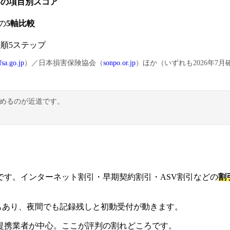
6の項目別スコア
動の
5軸比較
順5ステップ
fsa.go.jp
）／日本損害保険協会（
sonpo.or.jp
）ほか（いずれも2026年7月
めるのが近道です。
です。インターネット割引・早期契約割引・ASV割引などの
割
口もあり、夜間でも記録残しと初動受付が動きます。
提携業者が中心。ここが評判の割れどころです。