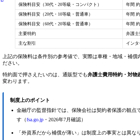
保険料目安（30代・20等級・コンパクト）
年間 約
保険料目安（20代・10等級・普通車）
年間 約
保険料目安（60代・20等級・普通車）
年間 約
主要特約
弁護士
主な割引
インタ
上記の保険料は条件別の参考値で、実際は車種・地域・補償
ださい。
特約面で押さえたいのは、通販型でも
弁護士費用特約・対物
変わります。
制度上のポイント
金融庁の監督指針では、保険会社は契約者保護の観点
す（
fsa.go.jp
・2026年7月確認）
「外資系だから補償が薄い」は制度上の事実とは異な