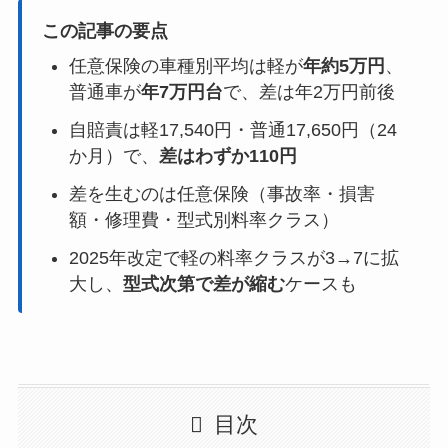
この記事の要点
任意保険の車種別平均は軽が
年約5万円
、
普通車が
年7万円台
で、差は年2万円前後
自賠責は軽17,540円・普通17,650円（24
か月）で、
差はわずか110円
差を生むのは任意保険（事故率・損害
額・修理費・型式別料率クラス）
2025年改定で軽の料率クラスが3→7に拡
大し、
型式次第で差が縮む
ケースも
目次