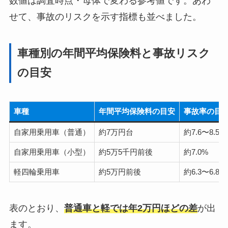
数値は調査時点・母体で変わる参考値です。あわ
せて、事故のリスクを示す指標も並べました。
車種別の年間平均保険料と事故リスク
の目安
車種
年間平均保険料の目安
事故率の目
自家用乗用車（普通）
約7万円台
約7.6〜8.5%
自家用乗用車（小型）
約5万5千円前後
約7.0%
軽四輪乗用車
約5万円前後
約6.3〜6.8%
表のとおり、
普通車と軽では年2万円ほどの差
が出
ます。