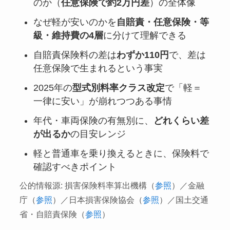
のか（
任意保険で約2万円差
）の全体像
なぜ軽が安いのかを
自賠責・任意保険・等
級・維持費の4層
に分けて理解できる
自賠責保険料の差は
わずか110円
で、差は
任意保険で生まれるという事実
2025年の
型式別料率クラス改定
で「軽＝
一律に安い」が崩れつつある事情
年代・車両保険の有無別に、
どれくらい差
が出るか
の目安レンジ
軽と普通車を乗り換えるときに、保険料で
確認すべきポイント
公的情報源: 損害保険料率算出機構（
参照
）／金融
庁（
参照
）／日本損害保険協会（
参照
）／国土交通
省・自賠責保険（
参照
）