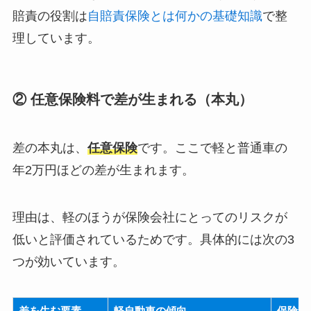
賠責の役割は
自賠責保険とは何かの基礎知識
で整
理しています。
② 任意保険料で差が生まれる（本丸）
差の本丸は、
任意保険
です。ここで軽と普通車の
年2万円ほどの差が生まれます。
理由は、軽のほうが保険会社にとってのリスクが
低いと評価されているためです。具体的には次の3
つが効いています。
差を生む要素
軽自動車の傾向
保険料