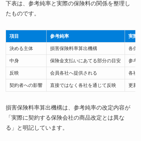
下表は、参考純率と実際の保険料の関係を整理し
たものです。
項目
参考純率
実際
決める主体
損害保険料率算出機構
各保
中身
保険金支払いにあてる部分の目安
参考
反映
会員各社へ提供される
各社
契約者への影響
直接ではなく各社を通じて反映
更新
損害保険料率算出機構は、参考純率の改定内容が
「実際に契約する保険会社の商品改定とは異な
る」と明記しています。