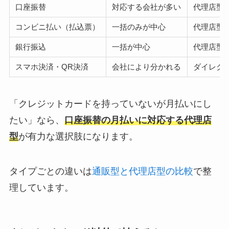
口座振替
対応する会社が多い
代理店型
コンビニ払い（払込票）
一括のみが中心
代理店型
銀行振込
一括が中心
代理店型
スマホ決済・QR決済
会社により分かれる
ダイレク
「クレジットカードを持っていないが月払いにし
たい」なら、
口座振替の月払いに対応する代理店
型
が有力な選択肢になります。
タイプごとの違いは
通販型と代理店型の比較
で整
理しています。