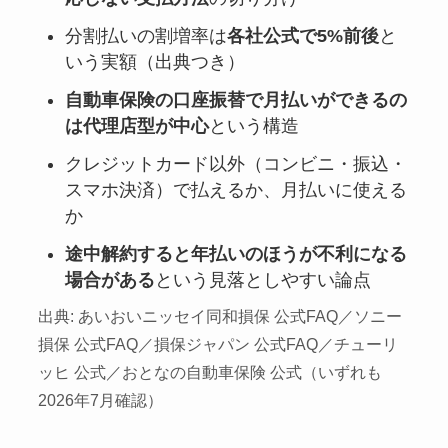
分割払いの割増率は
各社公式で5%前後
と
いう実額（出典つき）
自動車保険の口座振替で月払いができるの
は代理店型が中心
という構造
クレジットカード以外（コンビニ・振込・
スマホ決済）で払えるか、月払いに使える
か
途中解約すると年払いのほうが不利になる
場合がある
という見落としやすい論点
出典: あいおいニッセイ同和損保 公式FAQ／ソニー
損保 公式FAQ／損保ジャパン 公式FAQ／チューリ
ッヒ 公式／おとなの自動車保険 公式（いずれも
2026年7月確認）