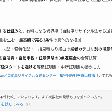
する仕組み
と、有料になる境界線（自動車リサイクル法から逆
の差を生む、
最高額で売る3条件
の具体的な根拠
ース型・軽特化型・一括見積もり経由の
業者カテゴリ別の得意
る
自賠責・自動車税・任意保険の3点返戻金
の合算試算
等級スタートを避ける
等級証明書・中断証明書の動かし方
車局
／
自動車リサイクル促進センター
／
損害保険料率算出機構
（いずれも
同条件比較」で決まります。まず複数社の見積もりを並べたい方へ。
りを試してみる
（PR）