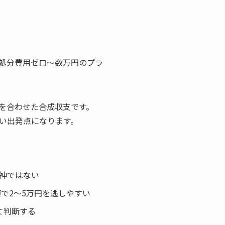
処分費用ゼロ〜数万円のプラ
を合わせた合成収支です。
い出発点になります。
神ではない
値で2〜5万円を逃しやすい
て判断する