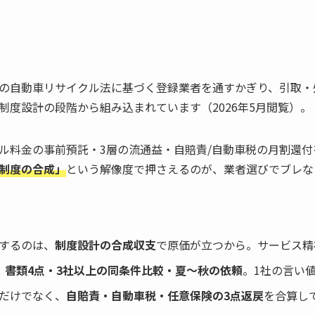
の自動車リサイクル法に基づく登録業者を通すかぎり、引取・
制度設計の段階から組み込まれています（2026年5月閲覧）。
ル料金の事前預託・3層の流通益・自賠責/自動車税の月割還付
制度の合成」
という解像度で押さえるのが、業者選びでブレな
するのは、
制度設計の合成収支
で原価が立つから。サービス精
、
書類4点・3社以上の同条件比較・夏〜秋の依頼
。1社の言い
だけでなく、
自賠責・自動車税・任意保険の3点返戻
を合算し