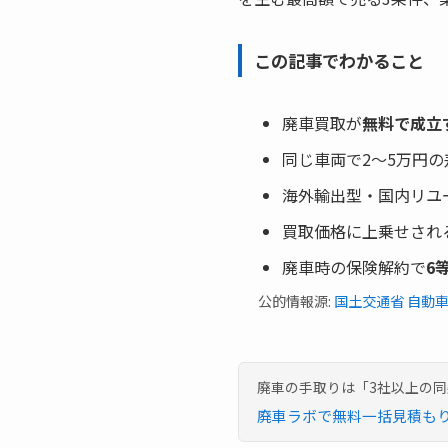
この記事でわかること
廃車買取が
無料で成立
同じ車両で2〜5万円
海外輸出型・国内リユ
買取価格に上乗せされ
廃車時の保険解約で
6
公的情報源:
国土交通省 自動
廃車の手取りは「3社以上の
廃車ラボで無料一括見積も