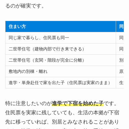
るのが確実です。
住まい方
同居
同じ家で暮らし、住民票も同一
同居
二世帯住宅（建物内部で行き来できる）
同居
二世帯住宅（玄関・階段が完全に分離）
別居
敷地内の別棟・離れ
原則
進学・単身赴任で家を出た子（住民票は実家のまま）
生活
特に注意したいのが
進学で下宿を始めた子
です。
住民票を実家に残していても、生活の本拠が下宿
先に移っていれば、別居とみなされることがあり