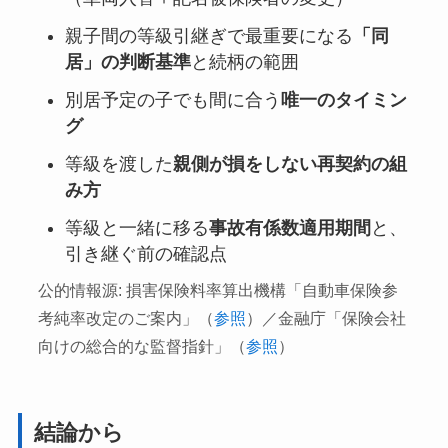
親子間の等級引継ぎで最重要になる
「同
居」の判断基準
と続柄の範囲
別居予定の子でも間に合う
唯一のタイミン
グ
等級を渡した
親側が損をしない再契約の組
み方
等級と一緒に移る
事故有係数適用期間
と、
引き継ぐ前の確認点
公的情報源: 損害保険料率算出機構「自動車保険参
考純率改定のご案内」（
参照
）／金融庁「保険会社
向けの総合的な監督指針」（
参照
）
結論から