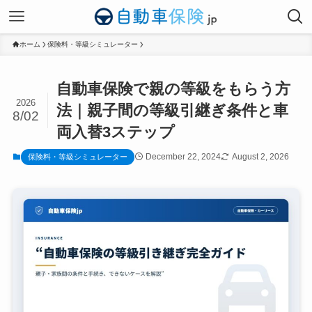
ホーム
保険料・等級シミュレーター
自動車保険で親の等級をもらう方
2026
法｜親子間の等級引継ぎ条件と車
8/02
両入替3ステップ
December 22, 2024
August 2, 2026
保険料・等級シミュレーター