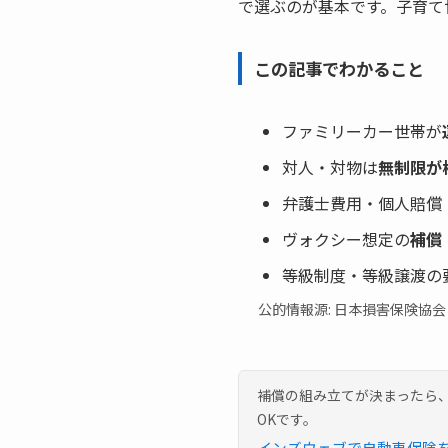
で選ぶのが基本です。子育て
この記事でわかること
ファミリーカー世帯が
対人・対物は
無制限が
弁護士費用・個人賠償
ヴォクシー想定の
補償
等級制度・等級譲渡の
公的情報源: 日本損害保険協
補償の組み立てが決まったら
OKです。
インズウェブで自動車保険