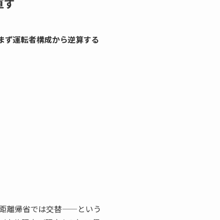
直す
まず運転者構成から逆算する
距離帰省では交替——という