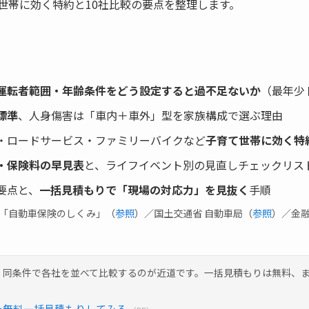
世帯に効く特約と10社比較の要点を整理します。
運転者範囲・年齢条件をどう設定すると過不足ないか
（最年少
標準
、人身傷害は「車内＋車外」型を家族構成で選ぶ理由
・ロードサービス・ファミリーバイクなど
子育て世帯に効く特
・保険料の早見表
と、ライフイベント別の見直しチェックリス
要点と、
一括見積もりで「現場の対応力」を見抜く
手順
会「自動車保険のしくみ」（
参照
）／国土交通省 自動車局（
参照
）／金
、同条件で各社を並べて比較するのが近道です。一括見積もりは無料、
を無料一括見積もりしてみる