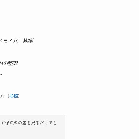
ドライバー基準）
約
の整理
ト
融庁（
参照
）
まず保険料の差を見るだけでも