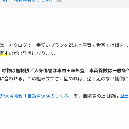
（PR）
は、カタログで一番安いプランを選ぶと子育て世帯では損をし
直す
のが出発点になります。
・対物は無制限／人身傷害は車内＋車外型／車両保険は一般条
に合わせる
。この組み立てさえ固めれば、過不足のない補償に
害保険協会「自動車保険のしくみ」
を、自賠責の上限額は
国土