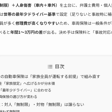
制限）＋人身傷害（車内＋車外）
を土台に、弁護士費用・個人
は
世帯の最年少ドライバー基準
で設定（足りないと事故時に補
員が多く
修理費が高くなりやすい
ため、車両保険は一般条件が
べると
年間1〜3万円の差
が出る。決め手は保険料と「事故対応
目次
ーの自動車保険は「家族全員が運転する前提」で組み直す
を「家族限定」へ広げるかが分水嶺
「最年少ドライバー」に合わせる
両保険の選び方が変わる
位：対人「無制限」・対物「無制限」は譲らない
迷わず無制限