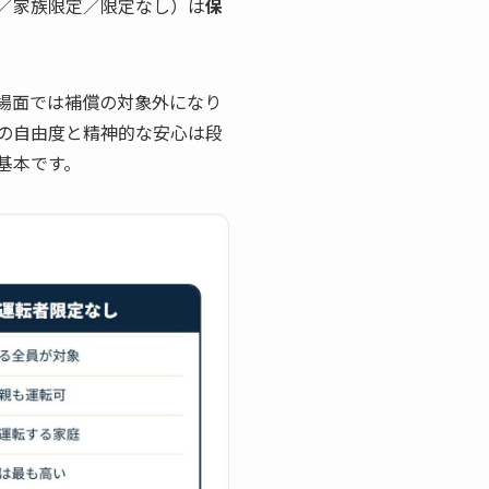
／家族限定／限定なし）は
保
場面では補償の対象外になり
の自由度と精神的な安心は段
基本です。